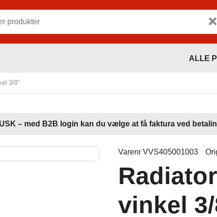
ALLE 
kel 3/8″
USK – med B2B login kan du vælge at få faktura ved betalin
Varenr VVS405001003
Ori
Radiator
vinkel 3