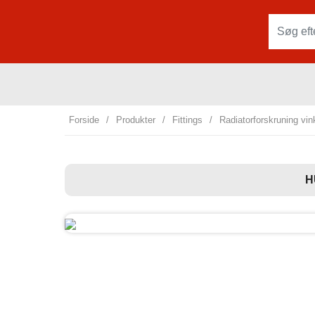
Forside
/
Produkter
/
Fittings
/
Radiatorforskruning vin
H