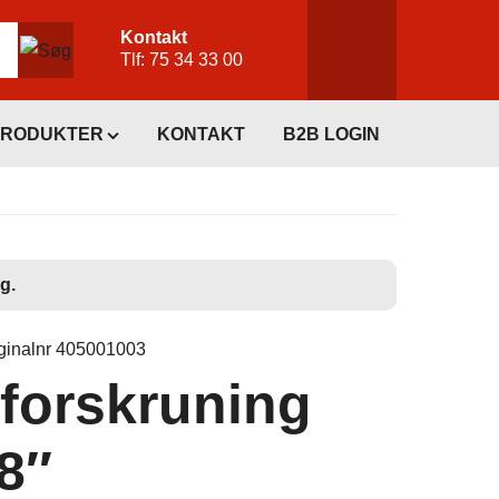
Kontakt
Tlf:
75 34 33 00
PRODUKTER
KONTAKT
B2B LOGIN
g.
ginalnr 405001003
forskruning
/8″