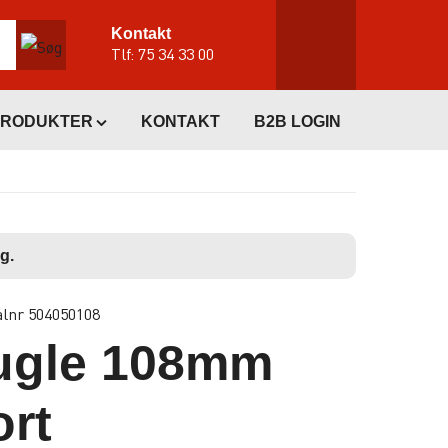
Kontakt
Tlf:
75 34 33 00
PRODUKTER
KONTAKT
B2B LOGIN
g.
alnr 504050108
ugle 108mm
ort