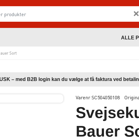
ALLE 
auer Sort
USK – med B2B login kan du vælge at få faktura ved betalin
Varenr SC504050108
Origin
Svejsek
Bauer S