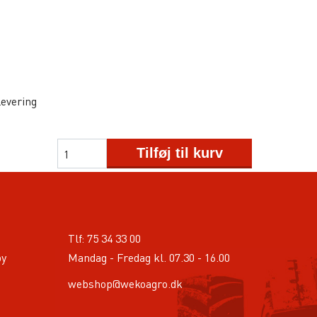
levering
Tilføj til kurv
Tlf:
75 34 33 00
by
Mandag - Fredag kl. 07.30 - 16.00
webshop@wekoagro.dk