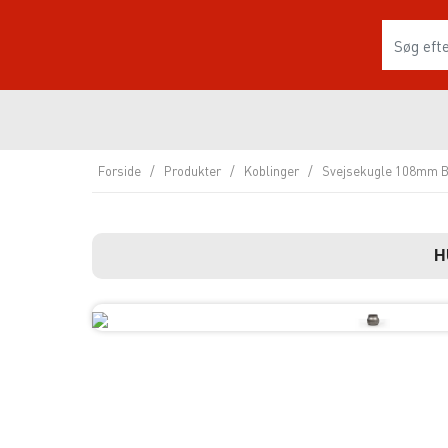
Forside
/
Produkter
/
Koblinger
/
Svejsekugle 108mm B
H