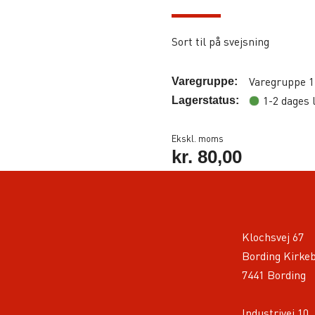
Sort til på svejsning
Varegruppe 1
Varegruppe:
1-2 dages 
Lagerstatus:
Ekskl. moms
kr.
80,00
Klochsvej 67
Bording Kirke
7441 Bording
Industrivej 10