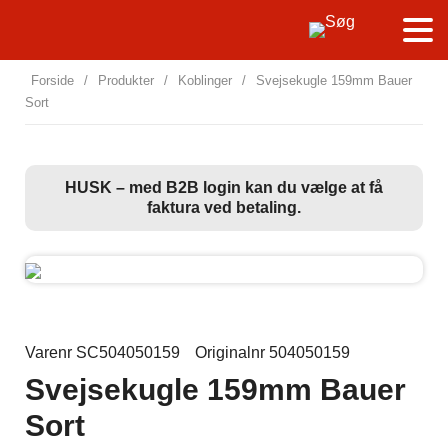
Forside
/
Produkter
/
Koblinger
/
Svejsekugle 159mm Bauer
Sort
HUSK – med B2B login kan du vælge at få
faktura ved betaling.
Varenr SC504050159
Originalnr 504050159
Svejsekugle 159mm Bauer
Sort