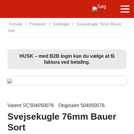
Forside
/
Produkter
/
Koblinger
/
Svejsekugle 76mm Bauer
Sort
HUSK – med B2B login kan du vælge at få
faktura ved betaling.
Varenr SC504050076
Originalnr 504050076
Svejsekugle 76mm Bauer
Sort