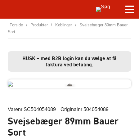
Forside
/
Produkter
/
Koblinger
/
Svejsebæger 89mm Bauer
Sort
HUSK – med B2B login kan du vælge at få
faktura ved betaling.
Varenr SC504054089
Originalnr 504054089
Svejsebæger 89mm Bauer
Sort