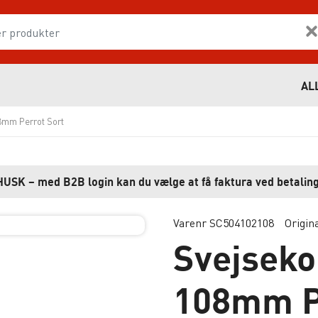
AL
8mm Perrot Sort
HUSK – med B2B login kan du vælge at få faktura ved betaling
Varenr SC504102108
Origin
Svejseko
108mm P