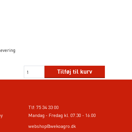
g
levering
Tilføj til kurv
Tlf:
75 34 33 00
by
Mandag - Fredag kl. 07.30 - 16.00
webshop@wekoagro.dk