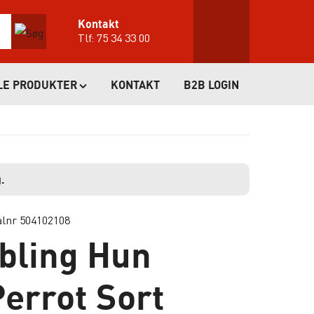
Kontakt
Tlf:
75 34 33 00
LE PRODUKTER
KONTAKT
B2B LOGIN
.
alnr 504102108
bling Hun
errot Sort