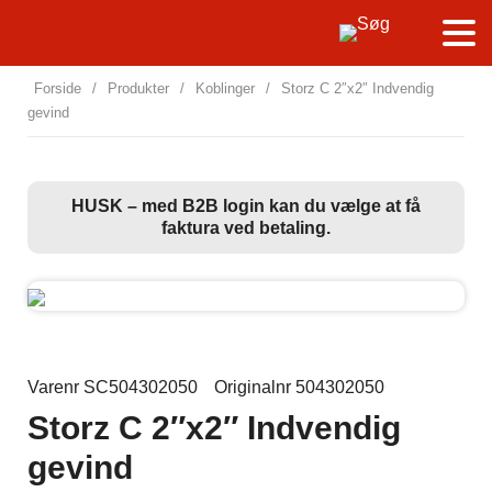
Forside
/
Produkter
/
Koblinger
/
Storz C 2″x2″ Indvendig
gevind
HUSK – med B2B login kan du vælge at få
faktura ved betaling.
Varenr SC504302050
Originalnr 504302050
Storz C 2″x2″ Indvendig
gevind