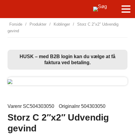
Forside
/
Produkter
/
Koblinger
/
Storz C 2″x2″ Udvendig
gevind
HUSK – med B2B login kan du vælge at få
faktura ved betaling.
Varenr SC504303050
Originalnr 504303050
Storz C 2″x2″ Udvendig
gevind