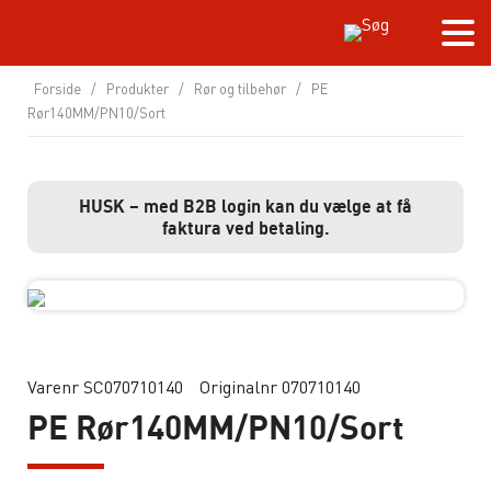
Forside
/
Produkter
/
Rør og tilbehør
/
PE
Rør140MM/PN10/Sort
HUSK – med B2B login kan du vælge at få
faktura ved betaling.
Varenr SC070710140
Originalnr 070710140
PE Rør140MM/PN10/Sort