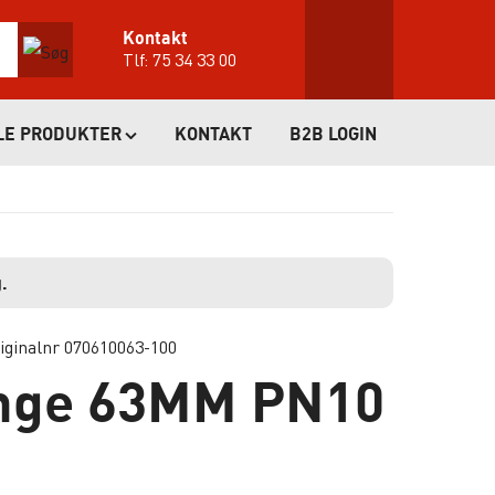
Kontakt
Tlf:
75 34 33 00
LE PRODUKTER
KONTAKT
B2B LOGIN
.
iginalnr 070610063-100
nge 63MM PN10