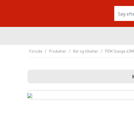
Forside
/
Produkter
/
Rør og tilbehør
/
PEM Slange 63M