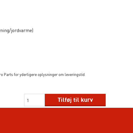
yning/jordvarme)
 Parts for yderligere oplysninger om leveringstid.
Tilføj til kurv