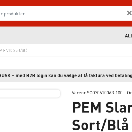
AL
M PN10 Sort/Blå
HUSK – med B2B login kan du vælge at få faktura ved betaling
Varenr SC070610063-100
Or
PEM Sla
Sort/Blå