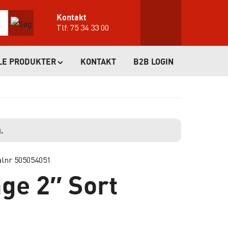
Kontakt
Tlf:
75 34 33 00
LE PRODUKTER
KONTAKT
B2B LOGIN
.
alnr 505054051
ge 2″ Sort