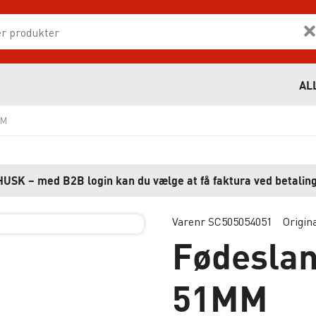
AL
MM
HUSK – med B2B login kan du vælge at få faktura ved betaling
Varenr SC505054051
Origin
Fødeslan
51MM