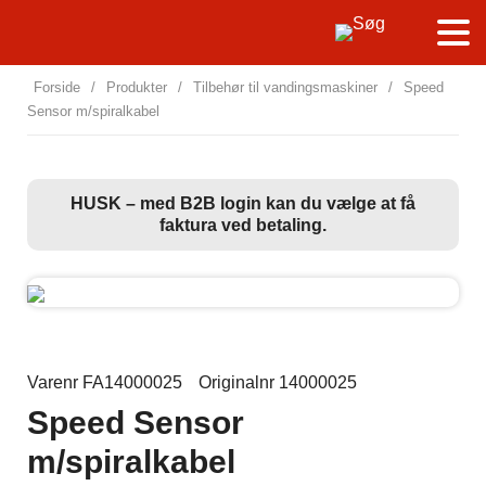
Forside
/
Produkter
/
Tilbehør til vandingsmaskiner
/
Speed
Sensor m/spiralkabel
HUSK – med B2B login kan du vælge at få
faktura ved betaling.
Varenr FA14000025
Originalnr 14000025
Speed Sensor
m/spiralkabel