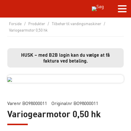
Forside
/
Produkter
/
Tilbehør til vandingsmaskiner
/
Variogearmotor 0,50 hk
HUSK – med B2B login kan du vælge at få
faktura ved betaling.
Varenr BO98000011
Originalnr BO98000011
Variogearmotor 0,50 hk