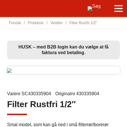
Forside
/
Produkter
/
Ventiler
/
Filter Rustfri 1/2″
HUSK – med B2B login kan du vælge at få
faktura ved betaling.
Varenr SC430335904
Originalnr 430335904
Filter Rustfri 1/2″
Smal model, som kan gå ned i små filterrør/borerør