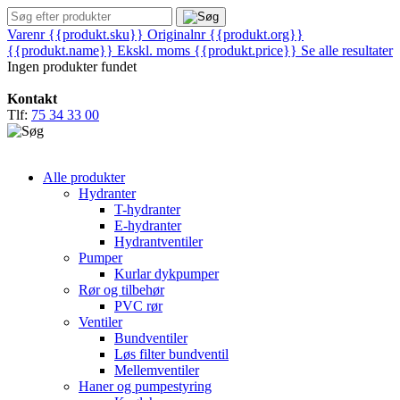
Varenr {{produkt.sku}}
Originalnr {{produkt.org}}
{{produkt.name}}
Ekskl. moms
{{produkt.price}}
Se alle resultater
Ingen produkter fundet
Kontakt
Tlf:
75 34 33 00
Alle produkter
Hydranter
T-hydranter
E-hydranter
Hydrantventiler
Pumper
Kurlar dykpumper
Rør og tilbehør
PVC rør
Ventiler
Bundventiler
Løs filter bundventil
Mellemventiler
Haner og pumpestyring