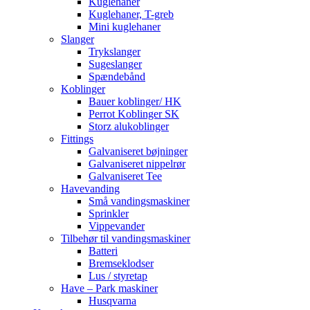
Kuglehaner
Kuglehaner, T-greb
Mini kuglehaner
Slanger
Trykslanger
Sugeslanger
Spændebånd
Koblinger
Bauer koblinger/ HK
Perrot Koblinger SK
Storz alukoblinger
Fittings
Galvaniseret bøjninger
Galvaniseret nippelrør
Galvaniseret Tee
Havevanding
Små vandingsmaskiner
Sprinkler
Vippevander
Tilbehør til vandingsmaskiner
Batteri
Bremseklodser
Lus / styretap
Have – Park maskiner
Husqvarna