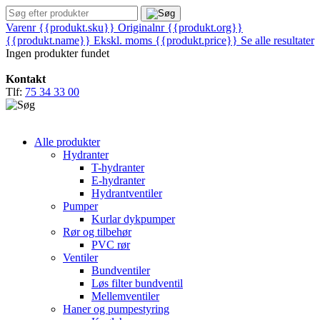
Varenr {{produkt.sku}}
Originalnr {{produkt.org}}
{{produkt.name}}
Ekskl. moms
{{produkt.price}}
Se alle resultater
Ingen produkter fundet
Kontakt
Tlf:
75 34 33 00
Alle produkter
Hydranter
T-hydranter
E-hydranter
Hydrantventiler
Pumper
Kurlar dykpumper
Rør og tilbehør
PVC rør
Ventiler
Bundventiler
Løs filter bundventil
Mellemventiler
Haner og pumpestyring