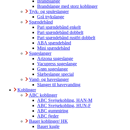
Brandslange
Brandslange med storz koblinger
Tryk- og spuleslanger
Grå trykslange
Spændebånd
Pari spændebånd enkelt
Pari spændebånd dobbelt
Pari spændebånd rustfri dobbelt
ABA spændebånd
Mini spændebånd
Sugeslanger
Arizona sugeslange
Vacupress sugeslange
Grøn sugeslange
Slæbeslange special
Vand- og haveslanger
Slanger til havevanding
Koblinger
ABC koblinger
ABC Svejsekobling, HAN-M
ABC Svejsekobling, HUN-F
ABC gummiring
ABC fjeder
Bauer koblinger/ HK
Bauer kugle