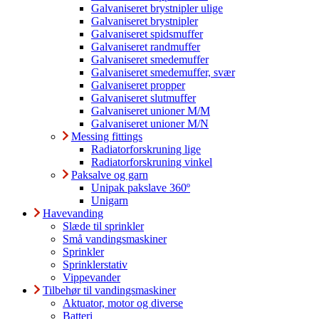
Galvaniseret brystnipler ulige
Galvaniseret brystnipler
Galvaniseret spidsmuffer
Galvaniseret randmuffer
Galvaniseret smedemuffer
Galvaniseret smedemuffer, svær
Galvaniseret propper
Galvaniseret slutmuffer
Galvaniseret unioner M/M
Galvaniseret unioner M/N
Messing fittings
Radiatorforskruning lige
Radiatorforskruning vinkel
Paksalve og garn
Unipak pakslave 360º
Unigarn
Havevanding
Slæde til sprinkler
Små vandingsmaskiner
Sprinkler
Sprinklerstativ
Vippevander
Tilbehør til vandingsmaskiner
Aktuator, motor og diverse
Batteri