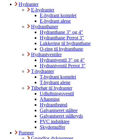
Hydranter
E-hydranter
E-hydrant komplet
E-hydrant alene
Hydranthaner
Hydranthane 3" og 4"
Hydranthane Perrot 3"
Lukkering til hydranthane
O-ring til hydranthane
Hydrantventiler
Hydrantventil 3" og 4"
Hydrantventil Perrot 3"
T-hydranter
T-hydrant komplet
T-hydrant alene
Tilbehør til hydranter
Udluftningsventil
Aftapning
Hydrantbrønd
Galvaniseret ståltee
Galvaniseret stålkryds
PVC indstiktee
Skydemuffer
Pumper
Grundfos dykpumper