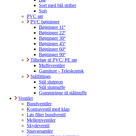
Sort med blå striber
Sort
PVC rør
PVC bøjninger
Bøjninger 11º
Bøjninger 22º
Bøjninger 30º
Bøjninger 45º
Bøjninger 60º
Bøjninger 90º
Tilbehør til PVC/ PE rør
Muffeventiler
Garniture - Teleskopisk
Stålfittings
Stål slutprop
Stål slutmuffe
Gummiringe til stålmuffe
Ventiler
Bundventiler
Kontraventil med klap
Løs filter bundventil
Mellemventiler
Skydeventil
Snavsesamler