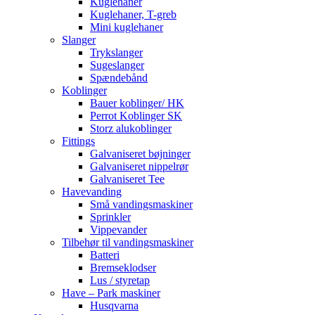
Kuglehaner
Kuglehaner, T-greb
Mini kuglehaner
Slanger
Trykslanger
Sugeslanger
Spændebånd
Koblinger
Bauer koblinger/ HK
Perrot Koblinger SK
Storz alukoblinger
Fittings
Galvaniseret bøjninger
Galvaniseret nippelrør
Galvaniseret Tee
Havevanding
Små vandingsmaskiner
Sprinkler
Vippevander
Tilbehør til vandingsmaskiner
Batteri
Bremseklodser
Lus / styretap
Have – Park maskiner
Husqvarna