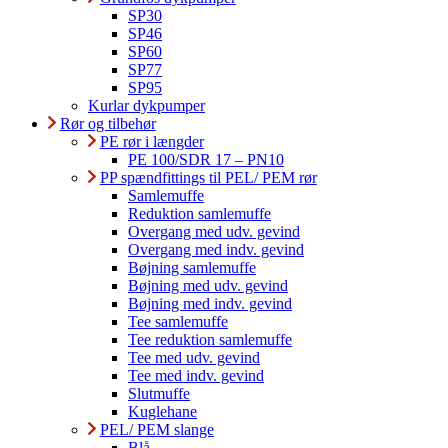
SP30
SP46
SP60
SP77
SP95
Kurlar dykpumper
Rør og tilbehør
PE rør i længder
PE 100/SDR 17 – PN10
PP spændfittings til PEL/ PEM rør
Samlemuffe
Reduktion samlemuffe
Overgang med udv. gevind
Overgang med indv. gevind
Bøjning samlemuffe
Bøjning med udv. gevind
Bøjning med indv. gevind
Tee samlemuffe
Tee reduktion samlemuffe
Tee med udv. gevind
Tee med indv. gevind
Slutmuffe
Kuglehane
PEL/ PEM slange
Blå