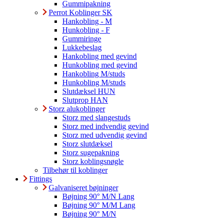
Gummipakning
Perrot Koblinger SK
Hankobling - M
Hunkobling - F
Gummiringe
Lukkebeslag
Hankobling med gevind
Hunkobling med gevind
Hankobling M/studs
Hunkobling M/studs
Slutdæksel HUN
Slutprop HAN
Storz alukoblinger
Storz med slangestuds
Storz med indvendig gevind
Storz med udvendig gevind
Storz slutdæksel
Storz sugepakning
Storz koblingsnøgle
Tilbehør til koblinger
Fittings
Galvaniseret bøjninger
Bøjning 90° M/N Lang
Bøjning 90° M/M Lang
Bøjning 90° M/N