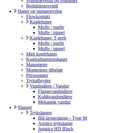
Svømmeventil og svømmer
Reduktionsventil
Haner og pumpestyring
Flowkontakt
Kuglehaner
Muffe / muffe
Muffe / nippel
Kuglehaner, T-greb
Muffe / muffe
Muffe / nippel
Mini kuglehaner
Kugleaftapningshaner
Manometre
Monterings tilbehør
Pressostater
Trykafbryder
Vandmålere / Vandur
Flangevandmålere
Koldtvandsmålere
Mekanisk vandur
Slanger
Trykslanger
Blå lænseslange - Type M
Armtex trykslange
Jamaica HD Black