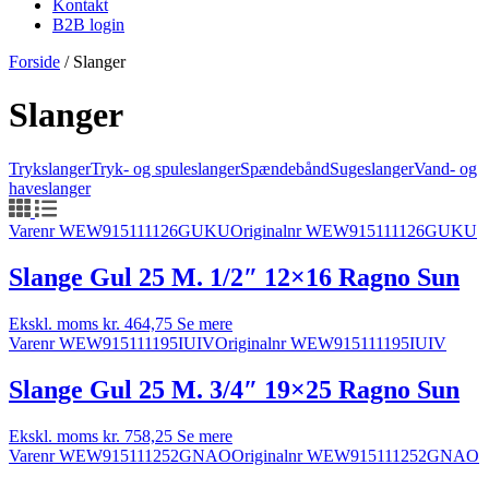
Kontakt
B2B login
Forside
/
Slanger
Slanger
Trykslanger
Tryk- og spuleslanger
Spændebånd
Sugeslanger
Vand- og
haveslanger
Varenr WEW915111126GUKU
Originalnr WEW915111126GUKU
Slange Gul 25 M. 1/2″ 12×16 Ragno Sun
Ekskl. moms
kr.
464,75
Se mere
Varenr WEW915111195IUIV
Originalnr WEW915111195IUIV
Slange Gul 25 M. 3/4″ 19×25 Ragno Sun
Ekskl. moms
kr.
758,25
Se mere
Varenr WEW915111252GNAO
Originalnr WEW915111252GNAO