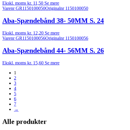
Ekskl. moms
kr.
11,50
Se mere
Varenr GR1150100050
Originalnr 1150100050
Aba-Spændebånd 38- 50MM S. 24
Ekskl. moms
kr.
12,20
Se mere
Varenr GR1150100056
Originalnr 1150100056
Aba-Spændebånd 44- 56MM S. 26
Ekskl. moms
kr.
15,60
Se mere
1
2
3
4
5
6
7
→
Alle produkter