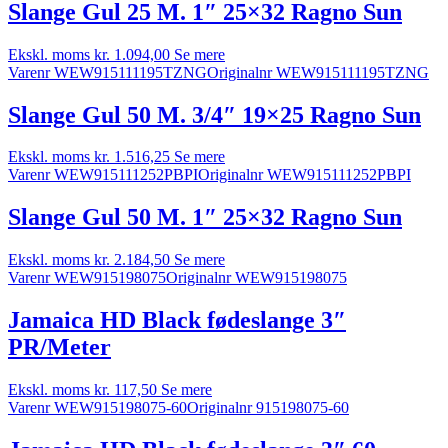
Slange Gul 25 M. 1″ 25×32 Ragno Sun
Ekskl. moms
kr.
1.094,00
Se mere
Varenr WEW915111195TZNG
Originalnr WEW915111195TZNG
Slange Gul 50 M. 3/4″ 19×25 Ragno Sun
Ekskl. moms
kr.
1.516,25
Se mere
Varenr WEW915111252PBPI
Originalnr WEW915111252PBPI
Slange Gul 50 M. 1″ 25×32 Ragno Sun
Ekskl. moms
kr.
2.184,50
Se mere
Varenr WEW915198075
Originalnr WEW915198075
Jamaica HD Black fødeslange 3″
PR/Meter
Ekskl. moms
kr.
117,50
Se mere
Varenr WEW915198075-60
Originalnr 915198075-60