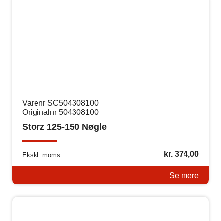
Varenr SC504308100
Originalnr 504308100
Storz 125-150 Nøgle
kr.
374,00
Ekskl. moms
Se mere