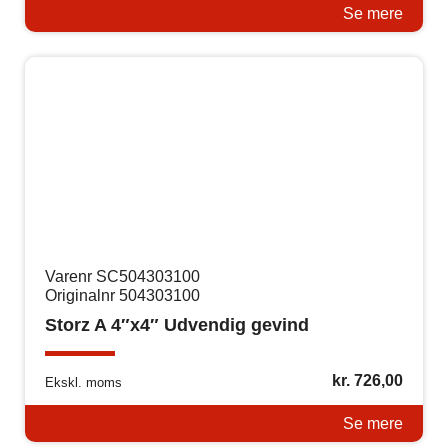
Se mere
Varenr SC504303100
Originalnr 504303100
Storz A 4″x4″ Udvendig gevind
kr.
726,00
Ekskl. moms
Se mere