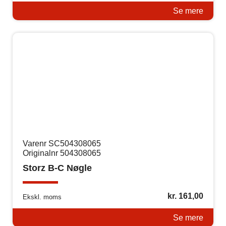
Se mere
Varenr SC504308065
Originalnr 504308065
Storz B-C Nøgle
kr.
161,00
Ekskl. moms
Se mere