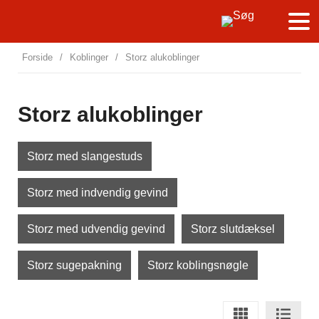
Forside
/
Koblinger
/
Storz alukoblinger
Storz alukoblinger
Storz med slangestuds
Storz med indvendig gevind
Storz med udvendig gevind
Storz slutdæksel
Storz sugepakning
Storz koblingsnøgle