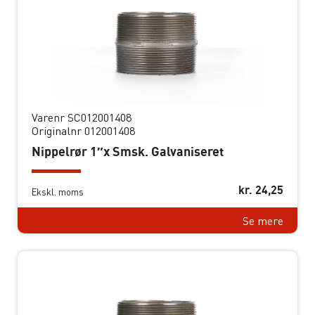
Varenr SC012001408
Originalnr 012001408
Nippelrør 1″x Smsk. Galvaniseret
kr.
24,25
Ekskl. moms
Se mere