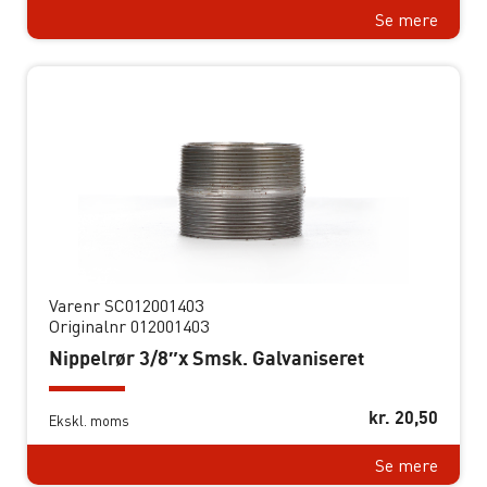
Se mere
Varenr SC012001403
Originalnr 012001403
Nippelrør 3/8″x Smsk. Galvaniseret
kr.
20,50
Ekskl. moms
Se mere