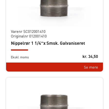
Varenr SC012001410
Originalnr 012001410
Nippelrør 1 1/4″x Smsk. Galvaniseret
kr.
34,50
Ekskl. moms
Se mere