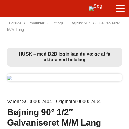
Forside
/
Produkter
/
Fittings
/
Bøjning 90° 1/2″ Galvaniseret
M/M Lang
HUSK – med B2B login kan du vælge at få
faktura ved betaling.
Varenr SC000002404
Originalnr 000002404
Bøjning 90° 1/2″
Galvaniseret M/M Lang