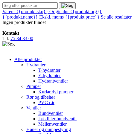
Varenr {{produkt.sku}}
Originalnr {{produkt.org}}
{{produkt.name}}
Ekskl. moms
{{produkt.price}}
Se alle resultater
Ingen produkter fundet
Kontakt
Tlf:
75 34 33 00
Alle produkter
Hydranter
T-hydranter
E-hydranter
Hydrantventiler
Pumper
Kurlar dykpumper
Rør og tilbehør
PVC rør
Ventiler
Bundventiler
Løs filter bundventil
Mellemventiler
Haner og pumpestyring