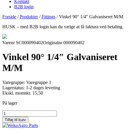
Kontakt
B2B login
Forside
/
Produkter
/
Fittings
/
Vinkel 90° 1/4″ Galvaniseret M/M
HUSK – med B2B login kan du vælge at få faktura ved betaling.
Varenr SC000090402
Originalnr 000090402
Vinkel 90° 1/4″ Galvaniseret
M/M
Varegruppe:
Varegruppe 1
Lagerstatus:
1-2 dages levering
Ekskl. moms
kr.
15,50
På lager
Vinkel
90°
Tilføj til kurv
1/4"
Galvaniseret