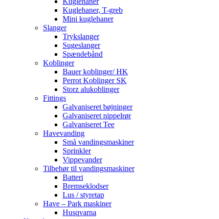
Kuglehaner
Kuglehaner, T-greb
Mini kuglehaner
Slanger
Trykslanger
Sugeslanger
Spændebånd
Koblinger
Bauer koblinger/ HK
Perrot Koblinger SK
Storz alukoblinger
Fittings
Galvaniseret bøjninger
Galvaniseret nippelrør
Galvaniseret Tee
Havevanding
Små vandingsmaskiner
Sprinkler
Vippevander
Tilbehør til vandingsmaskiner
Batteri
Bremseklodser
Lus / styretap
Have – Park maskiner
Husqvarna