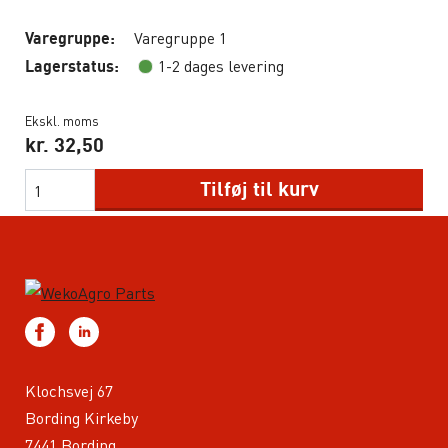
Varegruppe 1
Varegruppe:
1-2 dages levering
Lagerstatus:
Ekskl. moms
kr.
32,50
Tilføj til kurv
Klochsvej 67
Bording Kirkeby
7441 Bording