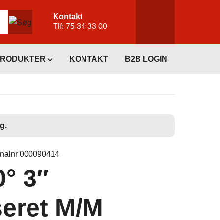
Kontakt
Tlf:
75 34 33 00
PRODUKTER
KONTAKT
B2B LOGIN
g.
inalnr 000090414
0° 3″
seret M/M