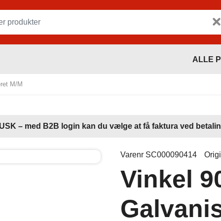
ALLE 
eret M/M
USK – med B2B login kan du vælge at få faktura ved betalin
Varenr SC000090414
Orig
Vinkel 9
Galvani