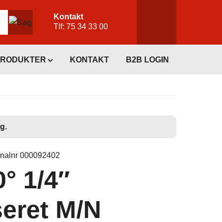
Kontakt
Tlf:
75 34 33 00
PRODUKTER
KONTAKT
B2B LOGIN
g.
inalnr 000092402
0° 1/4″
eret M/N