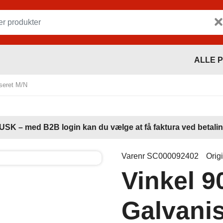
ALLE 
iseret M/N
USK – med B2B login kan du vælge at få faktura ved betalin
Varenr SC000092402
Orig
Vinkel 9
Galvanis