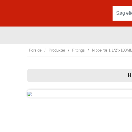
Forside
/
Produkter
/
Fittings
/
Nippelrør 1 1/2″x100M
H