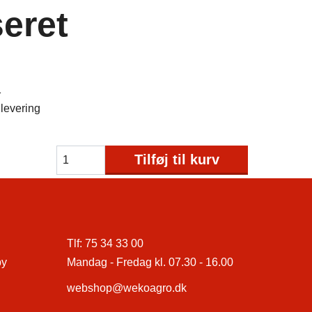
eret
1
levering
Tilføj til kurv
Tlf:
75 34 33 00
by
Mandag - Fredag kl. 07.30 - 16.00
webshop@wekoagro.dk