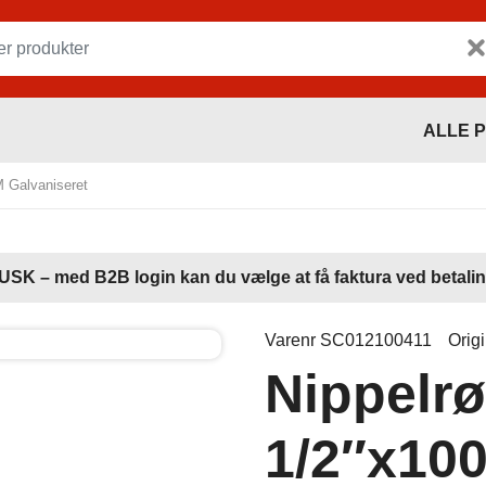
ALLE 
M Galvaniseret
USK – med B2B login kan du vælge at få faktura ved betalin
Varenr SC012100411
Orig
Nippelrø
1/2″x10