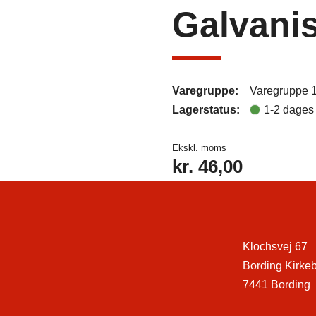
Galvanis
Varegruppe:
Varegruppe 
Lagerstatus:
1-2 dages 
Ekskl. moms
kr.
46,00
Klochsvej 67
Bording Kirke
7441 Bording