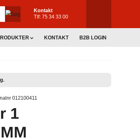
Kontakt
Tlf:
75 34 33 00
PRODUKTER
KONTAKT
B2B LOGIN
g.
inalnr 012100411
r 1
0MM