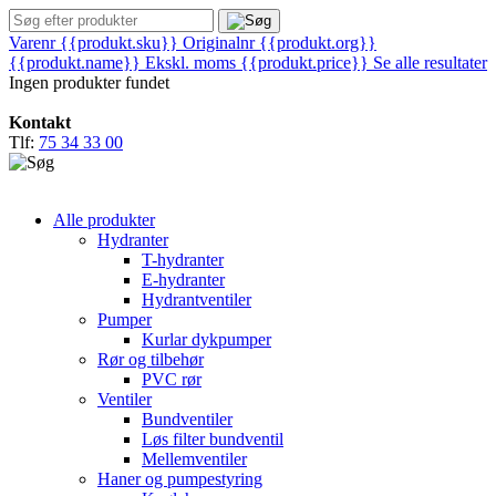
Varenr {{produkt.sku}}
Originalnr {{produkt.org}}
{{produkt.name}}
Ekskl. moms
{{produkt.price}}
Se alle resultater
Ingen produkter fundet
Kontakt
Tlf:
75 34 33 00
Alle produkter
Hydranter
T-hydranter
E-hydranter
Hydrantventiler
Pumper
Kurlar dykpumper
Rør og tilbehør
PVC rør
Ventiler
Bundventiler
Løs filter bundventil
Mellemventiler
Haner og pumpestyring