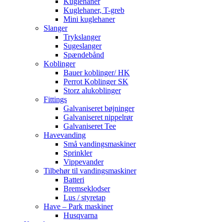
Kuglehaner
Kuglehaner, T-greb
Mini kuglehaner
Slanger
Trykslanger
Sugeslanger
Spændebånd
Koblinger
Bauer koblinger/ HK
Perrot Koblinger SK
Storz alukoblinger
Fittings
Galvaniseret bøjninger
Galvaniseret nippelrør
Galvaniseret Tee
Havevanding
Små vandingsmaskiner
Sprinkler
Vippevander
Tilbehør til vandingsmaskiner
Batteri
Bremseklodser
Lus / styretap
Have – Park maskiner
Husqvarna