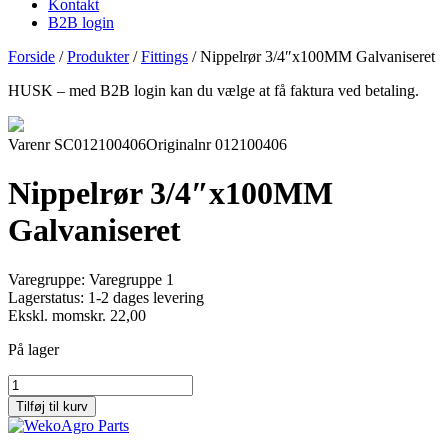
Kontakt
B2B login
Forside
/
Produkter
/
Fittings
/
Nippelrør 3/4″x100MM Galvaniseret
HUSK – med B2B login kan du vælge at få faktura ved betaling.
Varenr SC012100406
Originalnr 012100406
Nippelrør 3/4″x100MM
Galvaniseret
Varegruppe:
Varegruppe 1
Lagerstatus:
1-2 dages levering
Ekskl. moms
kr.
22,00
På lager
Nippelrør
3/4"x100MM
Tilføj til kurv
Galvaniseret
antal