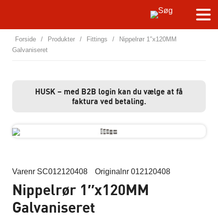
Forside
/
Produkter
/
Fittings
/
Nippelrør 1″x120MM
Galvaniseret
HUSK – med B2B login kan du vælge at få
faktura ved betaling.
Varenr SC012120408
Originalnr 012120408
Nippelrør 1″x120MM
Galvaniseret