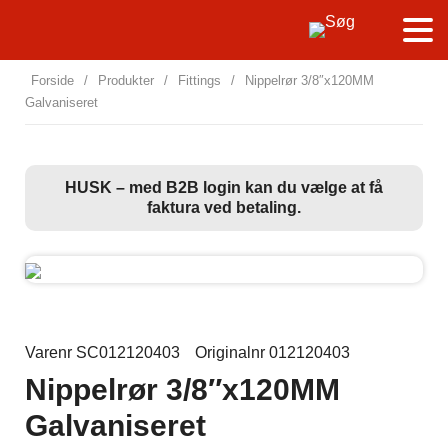
Forside
/
Produkter
/
Fittings
/
Nippelrør 3/8″x120MM
Galvaniseret
HUSK – med B2B login kan du vælge at få
faktura ved betaling.
Varenr SC012120403
Originalnr 012120403
Nippelrør 3/8″x120MM
Galvaniseret