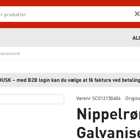
AL
alvaniseret
HUSK – med B2B login kan du vælge at få faktura ved betaling
Varenr SC012150406
Origin
Nippelr
Galvanis