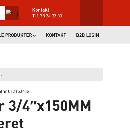
Kontakt
Tlf:
75 34 33 00
LE PRODUKTER
KONTAKT
B2B LOGIN
.
alnr 012150406
ør 3/4″x150MM
eret