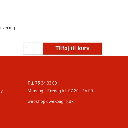
levering
Tilføj til kurv
Tlf:
75 34 33 00
by
Mandag - Fredag kl. 07.30 - 16.00
webshop@wekoagro.dk