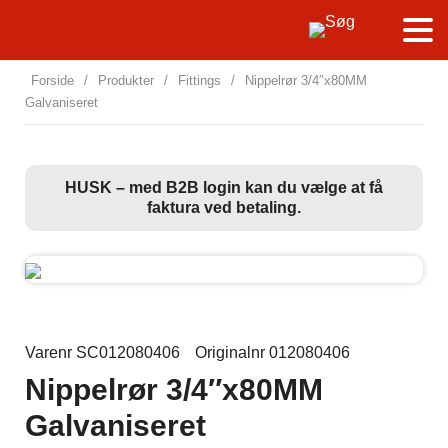
Forside
/
Produkter
/
Fittings
/
Nippelrør 3/4″x80MM
Galvaniseret
HUSK – med B2B login kan du vælge at få
faktura ved betaling.
Varenr SC012080406
Originalnr 012080406
Nippelrør 3/4″x80MM
Galvaniseret