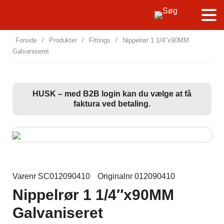
Forside
/
Produkter
/
Fittings
/
Nippelrør 1 1/4″x90MM
Galvaniseret
HUSK – med B2B login kan du vælge at få
faktura ved betaling.
Varenr SC012090410
Originalnr 012090410
Nippelrør 1 1/4″x90MM
Galvaniseret