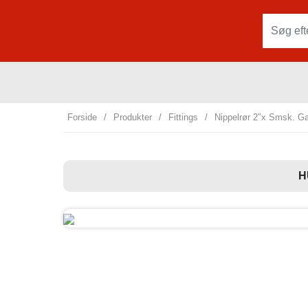
Forside
/
Produkter
/
Fittings
/
Nippelrør 2″x Smsk. Ga
H