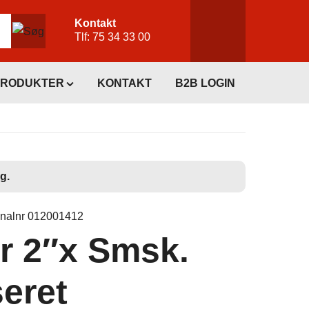
Kontakt
Tlf:
75 34 33 00
PRODUKTER
KONTAKT
B2B LOGIN
g.
inalnr 012001412
r 2″x Smsk.
eret