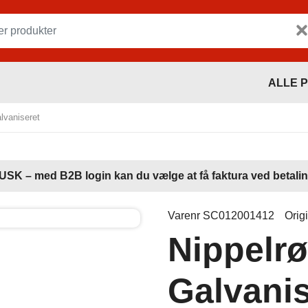
ALLE 
lvaniseret
USK – med B2B login kan du vælge at få faktura ved betalin
Varenr SC012001412
Orig
Nippelrø
Galvanis