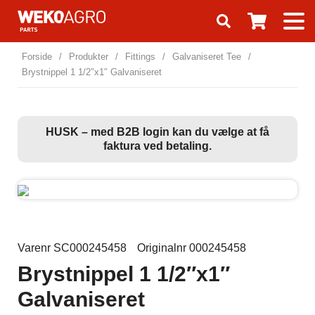
Forside
/
Produkter
/
Fittings
/
Galvaniseret Tee
/
Brystnippel 1 1/2″x1″ Galvaniseret
HUSK – med B2B login kan du vælge at få
faktura ved betaling.
Varenr SC000245458
Originalnr 000245458
Brystnippel 1 1/2″x1″
Galvaniseret