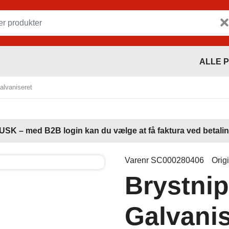
ALLE 
alvaniseret
USK – med B2B login kan du vælge at få faktura ved betalin
Varenr SC000280406
Orig
Brystnip
Galvanis