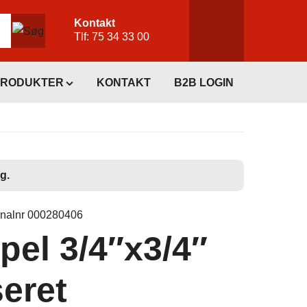
Kontakt
Tlf:
75 34 33 00
PRODUKTER
KONTAKT
B2B LOGIN
g.
inalnr 000280406
pel 3/4″x3/4″
eret