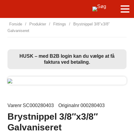
Forside
/
Produkter
/
Fittings
/
Brystnippel 3/8″x3/8″
Galvaniseret
HUSK – med B2B login kan du vælge at få
faktura ved betaling.
Varenr SC000280403
Originalnr 000280403
Brystnippel 3/8″x3/8″
Galvaniseret