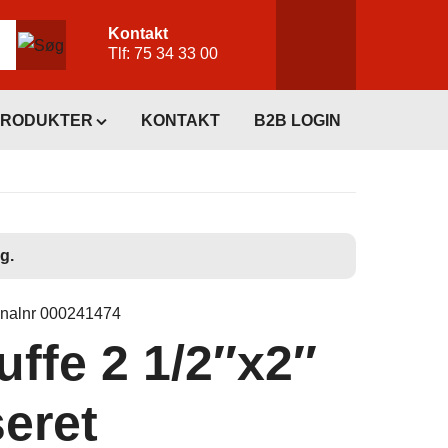
Kontakt
Tlf:
75 34 33 00
PRODUKTER
KONTAKT
B2B LOGIN
g.
inalnr 000241474
ffe 2 1/2″x2″
eret