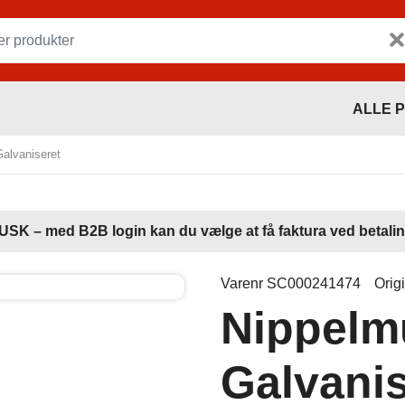
ALLE 
Galvaniseret
USK – med B2B login kan du vælge at få faktura ved betalin
Varenr SC000241474
Orig
Nippelmu
Galvanis