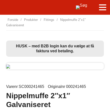
Forside
/
Produkter
/
Fittings
/
Nippelmuffe 2″x1″
Galvaniseret
HUSK – med B2B login kan du vælge at få
faktura ved betaling.
Varenr SC000241465
Originalnr 000241465
Nippelmuffe 2″x1″
Galvaniseret