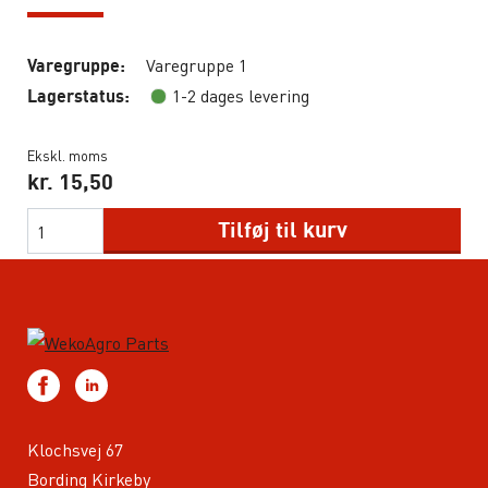
Varegruppe 1
Varegruppe:
1-2 dages levering
Lagerstatus:
Ekskl. moms
kr.
15,50
Tilføj til kurv
Klochsvej 67
Bording Kirkeby