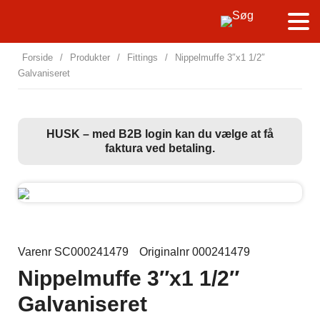
Forside
/
Produkter
/
Fittings
/
Nippelmuffe 3″x1 1/2″
Galvaniseret
HUSK – med B2B login kan du vælge at få
faktura ved betaling.
Varenr SC000241479
Originalnr 000241479
Nippelmuffe 3″x1 1/2″
Galvaniseret