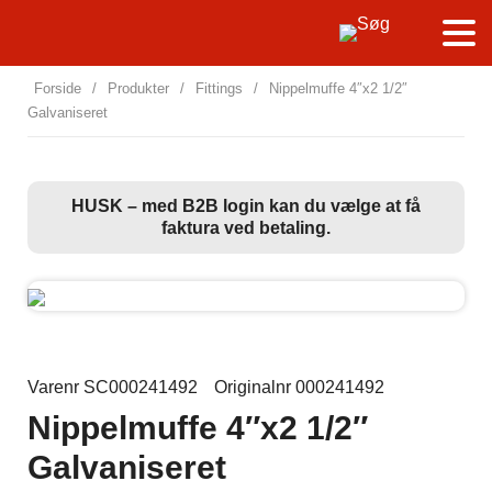
Forside
/
Produkter
/
Fittings
/
Nippelmuffe 4″x2 1/2″
Galvaniseret
HUSK – med B2B login kan du vælge at få
faktura ved betaling.
Varenr SC000241492
Originalnr 000241492
Nippelmuffe 4″x2 1/2″
Galvaniseret