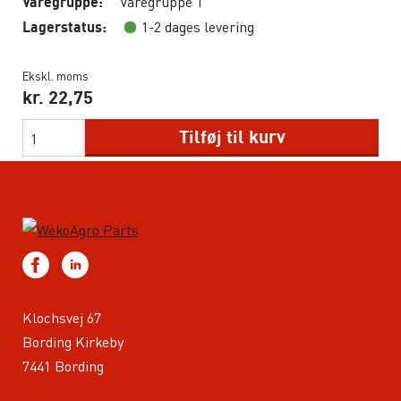
Varegruppe 1
Varegruppe:
1-2 dages levering
Lagerstatus:
Ekskl. moms
kr.
22,75
Tilføj til kurv
Klochsvej 67
Bording Kirkeby
7441 Bording