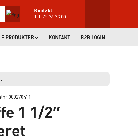
Kontakt
Tlf:
75 34 33 00
LE PRODUKTER
KONTAKT
B2B LOGIN
.
alnr 000270411
e 1 1/2″
eret