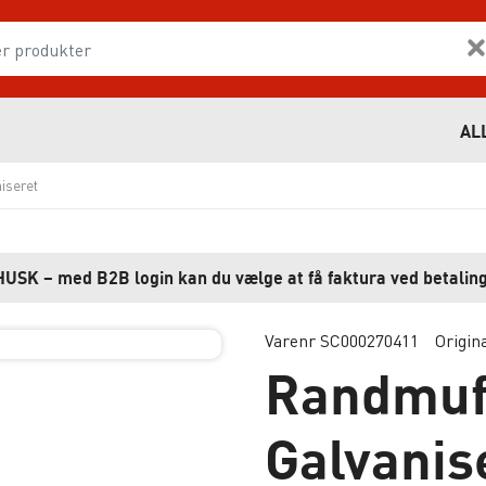
AL
iseret
HUSK – med B2B login kan du vælge at få faktura ved betaling
Varenr SC000270411
Origin
Randmuff
Galvanis