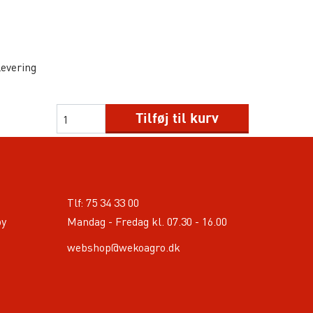
levering
Tilføj til kurv
Tlf:
75 34 33 00
by
Mandag - Fredag kl. 07.30 - 16.00
webshop@wekoagro.dk