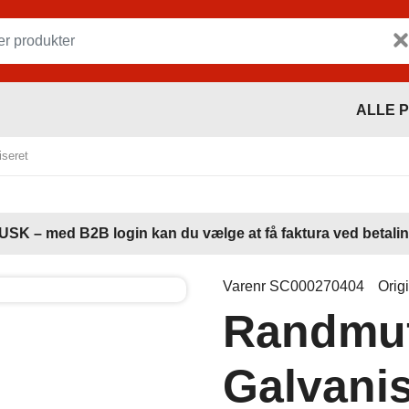
ALLE 
iseret
USK – med B2B login kan du vælge at få faktura ved betalin
Varenr SC000270404
Orig
Randmuf
Galvanis