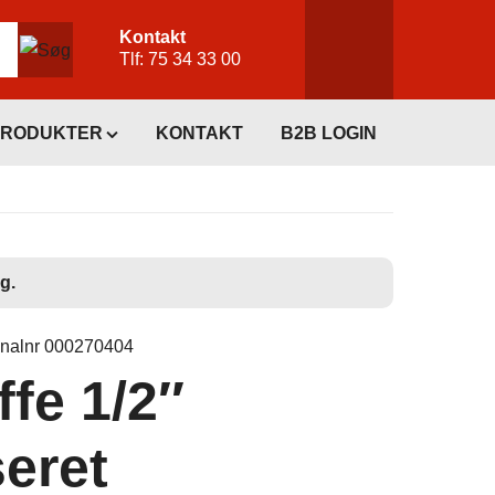
Kontakt
Tlf:
75 34 33 00
PRODUKTER
KONTAKT
B2B LOGIN
g.
inalnr 000270404
fe 1/2″
eret