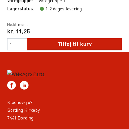
Varegruppe 1
Varegruppe:
1-2 dages levering
Lagerstatus:
Ekskl. moms
kr.
11,25
Tilføj til kurv
Klochsvej 67
Bording Kirkeby
7441 Bording