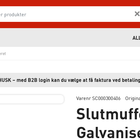
AL
eret
HUSK – med B2B login kan du vælge at få faktura ved betaling
Varenr SC000300406
Origin
Slutmuff
Galvanis