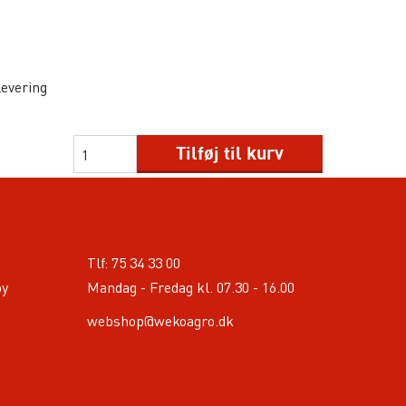
levering
Tilføj til kurv
Tlf:
75 34 33 00
by
Mandag - Fredag kl. 07.30 - 16.00
webshop@wekoagro.dk