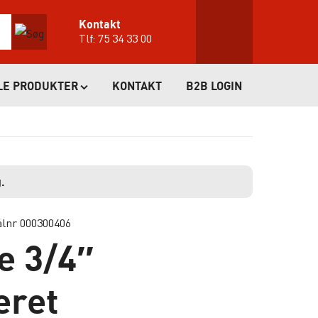
Kontakt
Tlf:
75 34 33 00
LE PRODUKTER
KONTAKT
B2B LOGIN
.
alnr 000300406
e 3/4″
eret