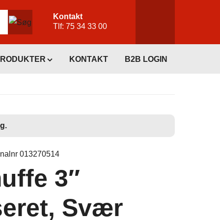
Kontakt
Tlf:
75 34 33 00
PRODUKTER
KONTAKT
B2B LOGIN
g.
inalnr 013270514
ffe 3″
eret, Svær