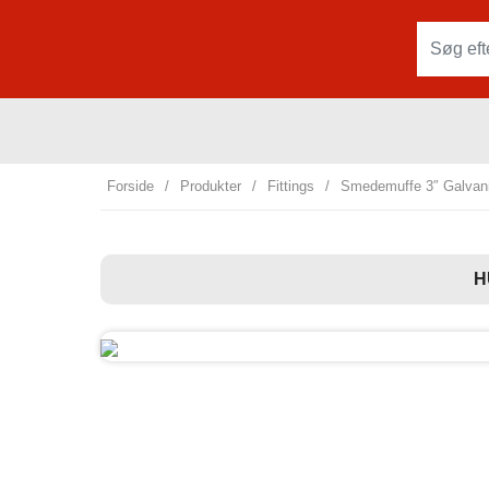
Forside
/
Produkter
/
Fittings
/
Smedemuffe 3″ Galvani
H