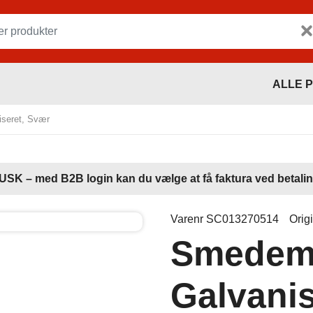
ALLE 
seret, Svær
USK – med B2B login kan du vælge at få faktura ved betalin
Varenr SC013270514
Orig
Smedemu
Galvanis