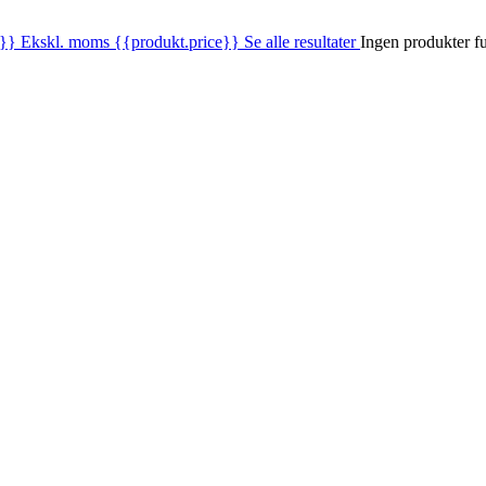
e}}
Ekskl. moms
{{produkt.price}}
Se alle resultater
Ingen produkter f