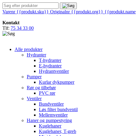
Varenr {{produkt.sku}}
Originalnr {{produkt.org}}
{{produkt.nam
Kontakt
Tlf:
75 34 33 00
Alle produkter
Hydranter
T-hydranter
E-hydranter
Hydrantventiler
Pumper
Kurlar dykpumper
Rør og tilbehør
PVC rør
Ventiler
Bundventiler
Løs filter bundventil
Mellemventiler
Haner og pumpestyring
Kuglehaner
Kuglehaner, T-greb