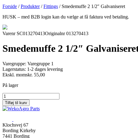
Forside
/
Produkter
/
Fittings
/
Smedemuffe 2 1/2″ Galvaniseret
HUSK – med B2B login kan du vælge at få faktura ved betaling.
Varenr SC013270413
Originalnr 013270413
Smedemuffe 2 1/2″ Galvanisere
Varegruppe:
Varegruppe 1
Lagerstatus:
1-2 dages levering
Ekskl. moms
kr.
55,00
På lager
Smedemuffe
2
Tilføj til kurv
1/2"
Galvaniseret
antal
Klochsvej 67
Bording Kirkeby
7441 Bording