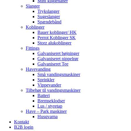
Mini kuglehaner
Slanger
Trykslanger
Sugeslanger
Spændebånd
Koblinger
Bauer koblinger/ HK
Perrot Koblinger SK
Storz alukoblinger
Fittings
Galvaniseret bøjninger
Galvaniseret nippelrør
Galvaniseret Tee
Havevanding
Små vandingsmaskiner
Sprinkler
Vippevander
Tilbehør til vandingsmaskiner
Batteri
Bremseklodser
Lus / styretap
Have – Park maskiner
Husqvarna
Kontakt
B2B login