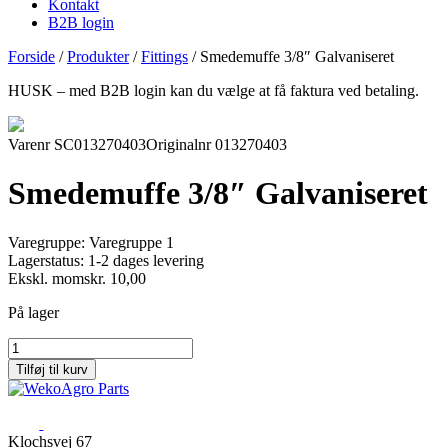
Kontakt
B2B login
Forside
/
Produkter
/
Fittings
/
Smedemuffe 3/8″ Galvaniseret
HUSK – med B2B login kan du vælge at få faktura ved betaling.
Varenr SC013270403
Originalnr 013270403
Smedemuffe 3/8″ Galvaniseret
Varegruppe:
Varegruppe 1
Lagerstatus:
1-2 dages levering
Ekskl. moms
kr.
10,00
På lager
Smedemuffe
3/8"
Tilføj til kurv
Galvaniseret
antal
Klochsvej 67