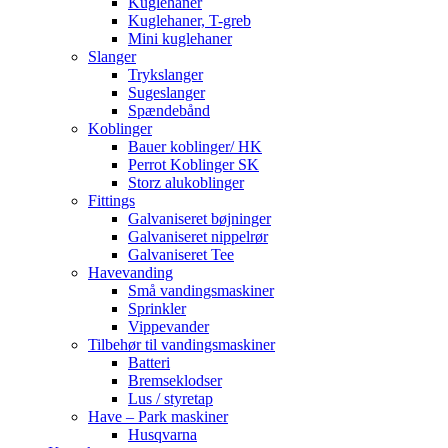
Kuglehaner
Kuglehaner, T-greb
Mini kuglehaner
Slanger
Trykslanger
Sugeslanger
Spændebånd
Koblinger
Bauer koblinger/ HK
Perrot Koblinger SK
Storz alukoblinger
Fittings
Galvaniseret bøjninger
Galvaniseret nippelrør
Galvaniseret Tee
Havevanding
Små vandingsmaskiner
Sprinkler
Vippevander
Tilbehør til vandingsmaskiner
Batteri
Bremseklodser
Lus / styretap
Have – Park maskiner
Husqvarna