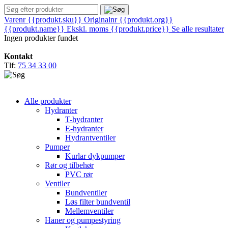
Varenr {{produkt.sku}}
Originalnr {{produkt.org}}
{{produkt.name}}
Ekskl. moms
{{produkt.price}}
Se alle resultater
Ingen produkter fundet
Kontakt
Tlf:
75 34 33 00
Alle produkter
Hydranter
T-hydranter
E-hydranter
Hydrantventiler
Pumper
Kurlar dykpumper
Rør og tilbehør
PVC rør
Ventiler
Bundventiler
Løs filter bundventil
Mellemventiler
Haner og pumpestyring