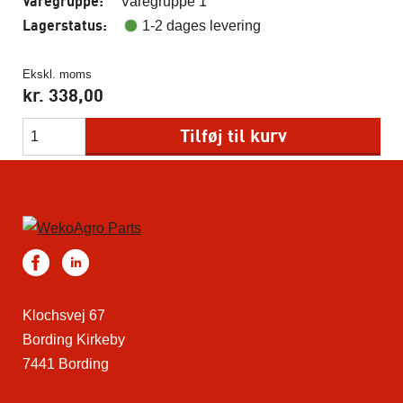
Varegruppe:
Varegruppe 1
Lagerstatus:
1-2 dages levering
Ekskl. moms
kr.
338,00
Tilføj til kurv
Klochsvej 67
Bording Kirkeby
7441 Bording