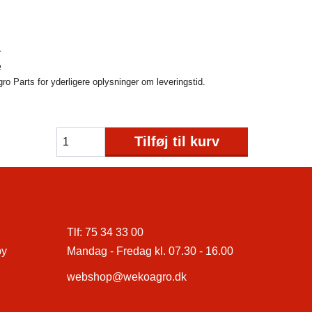
1
e
o Parts for yderligere oplysninger om leveringstid.
Tilføj til kurv
Tlf:
75 34 33 00
by
Mandag - Fredag kl. 07.30 - 16.00
webshop@wekoagro.dk