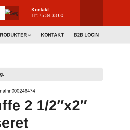
Kontakt
Tlf:
75 34 33 00
PRODUKTER
KONTAKT
B2B LOGIN
g.
inalnr 000246474
fe 2 1/2″x2″
eret