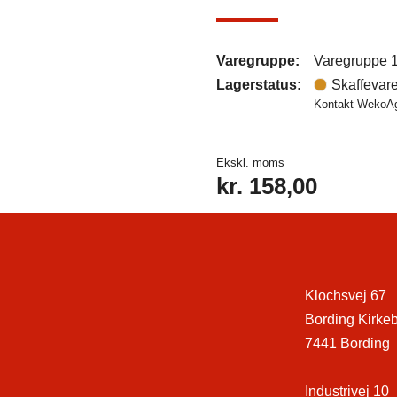
Varegruppe:
Varegruppe 
Lagerstatus:
Skaffevar
Kontakt WekoAgr
Ekskl. moms
kr.
158,00
Klochsvej 67
Bording Kirke
7441 Bording
Industrivej 10