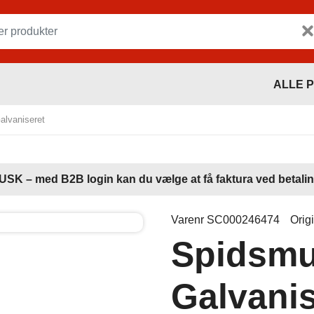
ALLE 
alvaniseret
USK – med B2B login kan du vælge at få faktura ved betalin
Varenr SC000246474
Orig
Spidsmuf
Galvanis