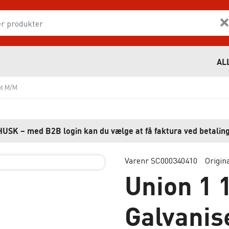
AL
et M/M
HUSK – med B2B login kan du vælge at få faktura ved betaling
Varenr SC000340410
Origin
Union 1 
Galvanis