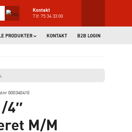
Kontakt
Tlf:
75 34 33 00
LE PRODUKTER
KONTAKT
B2B LOGIN
.
alnr 000340410
1/4″
eret M/M