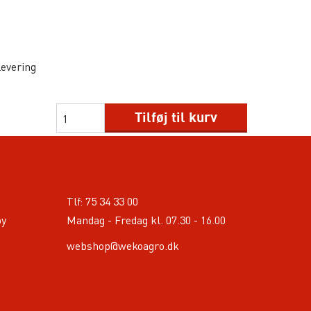
levering
Tilføj til kurv
Tlf:
75 34 33 00
by
Mandag - Fredag kl. 07.30 - 16.00
webshop@wekoagro.dk